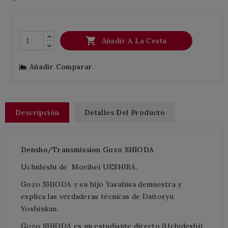

Añadir A La Cesta
Añadir Comparar
Descripción
Detalles Del Producto
Densho/Transmission
Gozo
SHIODA
Uchideshi de Morihei UESHIBA.
Gozo SHIODA y su hijo Yasuhisa demuestra y
explica las verdaderas técnicas de Daitoryu
Yoshinkan.
Gozo SHIODA es un estudiante directo (Uchideshi)