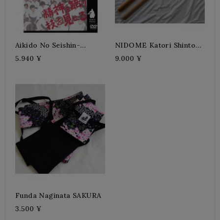
Aikido No Seishin-
NIDOME Katori Shinto
SUNADOMARI Kanshu
Ryu-Roble
5.940 ¥
9.000 ¥
Funda Naginata SAKURA
3.500 ¥