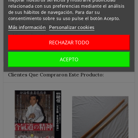
enemigo)
relacionada con sus preferencias mediante el análisis
de sus hábitos de navegación. Para dar su
- Hiza (rodillas)
consentimiento sobre su uso pulse el botón Acepto.
- Chushin ryoku (fuerza central )
Más información
Personalizar cookies
Idioma : Japonés
RECHAZAR TODO
60mn
ACEPTO
Clientes Que Compraron Este Producto: