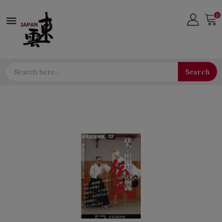
0

Search