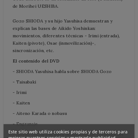
de Morihei UESHIBA.
Gozo SHIODA y su hijo Yasuhisa demuestran y
explican las bases de Aikido Yoshinkan:
movimientos, diferentes técnicas - Irimi (entrada),
Kaiten (pivote), Osae (inmovilización)-,
sincronización, etc.
El contenido del DVD
-
SHIODA
Yasuhisa
habla sobre
SHIODA Gozo
- Taisabaki
- Irimi
- Kaiten
- Aiteno Karada o nobasu
- Engranaje
Este sitio web utiliza cookies propias y de terceros para
- Aiteno chikara ni noru (utilización de la fuerza del
mejorar nuestros servicios y mostrarle publicidad