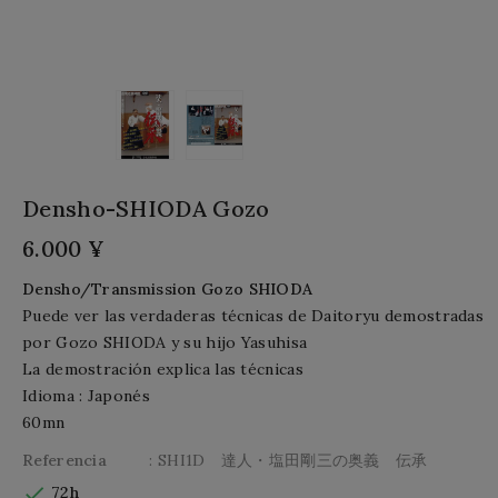
Densho-SHIODA Gozo
6.000 ¥
Densho/Transmission
Gozo
SHIODA
Puede ver las verdaderas técnicas de Daitoryu demostradas
por Gozo SHIODA y su hijo Yasuhisa
La demostración explica las técnicas
Idioma : Japonés
60mn
Referencia
: SHI1D 達人・塩田剛三の奥義 伝承

72h