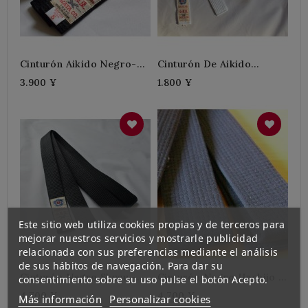
Cinturón Aikido Negro-
Cinturón De Aikido
Iwata
Blanco/Crudo - Iwata
3.900 ¥
1.800 ¥
Este sitio web utiliza cookies propias y de terceros para
mejorar nuestros servicios y mostrarle publicidad
relacionada con sus preferencias mediante el análisis
de sus hábitos de navegación. Para dar su
Cinturón Negro Shusu -
Cinturón Negro Hachijo -
consentimiento sobre su uso pulse el botón Acepto.
Iwata
Iwata
4.700 ¥
4.700 ¥
Más información
Personalizar cookies