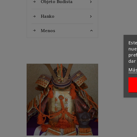
Objeto Budista

Hanko

Menos

Este
nues
pre
dar
Flat Discount
Más
Homemade Gloves