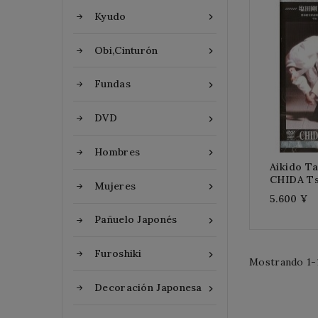
Kyudo

Obi,Cinturón

Fundas

DVD

Hombres

Aikido Ta
CHIDA T
Mujeres

5.600 ¥
Pañuelo Japonés

Furoshiki

Mostrando 1-1
Decoración Japonesa
