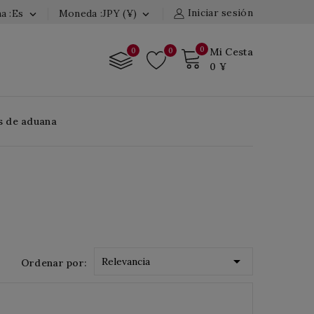
Iniciar sesión
a :es
Moneda :JPY (¥)


0
0
0
Mi Cesta
0 ¥
s de aduana

Relevancia
Ordenar por: