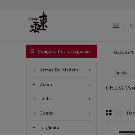


Comprar Por Categorías
Guía de T
Armas De Madera

Inicio
Aikido

CHIDA Ts
Iaido

Hay
Kendo

Naginata