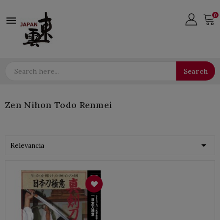
0

Search
Zen Nihon Todo Renmei

Relevancia