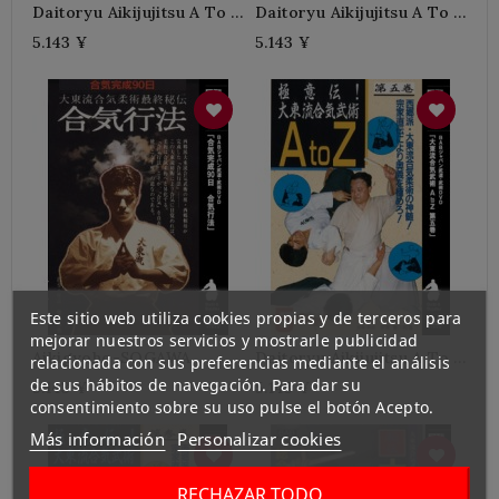
Daitoryu Aikijujitsu A To Z
Daitoryu Aikijujitsu A To Z
N°2-SOGAWA Kazuoki
N°1-SOGAWA Kazuoki
5.143 ¥
5.143 ¥
Este sitio web utiliza cookies propias y de terceros para
mejorar nuestros servicios y mostrarle publicidad
Aikigyoho-SOGAWA
Daitoryu Aikijujitsu A To Z
relacionada con sus preferencias mediante el análisis
Kazuoki
N°5-SOGAWA Kazuoki
de sus hábitos de navegación. Para dar su
5.143 ¥
5.143 ¥
consentimiento sobre su uso pulse el botón Acepto.
Más información
Personalizar cookies
RECHAZAR TODO