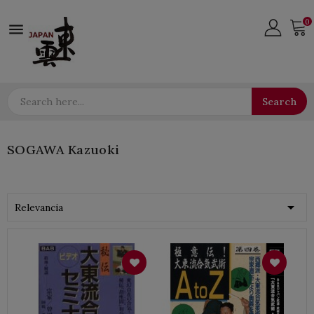
0

Search
SOGAWA Kazuoki

Relevancia