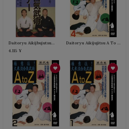
Daitoryu Aikijbujutsu
Daitoryu Aikijujitsu A To Z
Seminario-SOGAWA
N°4-SOGAWA Kazuoki
4.115 ¥
Kazuoki