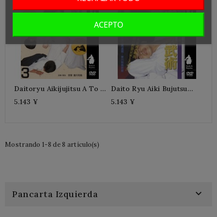
ACEPTO
Daitoryu Aikijujitsu A To Z
Daito Ryu Aiki Bujutsu
N°3-SOGAWA Kazuoki
SOGAWA KAZUOKI
5.143 ¥
5.143 ¥
Mostrando 1-8 de 8 artículo(s)

Pancarta Izquierda