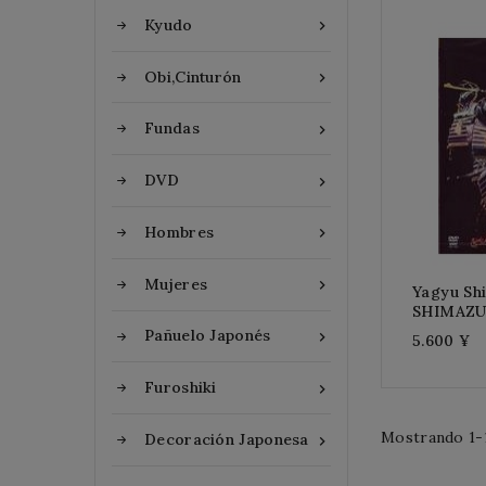
Kyudo

Obi,Cinturón

Fundas

DVD

Hombres

Mujeres

Yagyu Sh
SHIMAZU 
Pañuelo Japonés

5.600 ¥
Furoshiki

Mostrando 1-1
Decoración Japonesa
