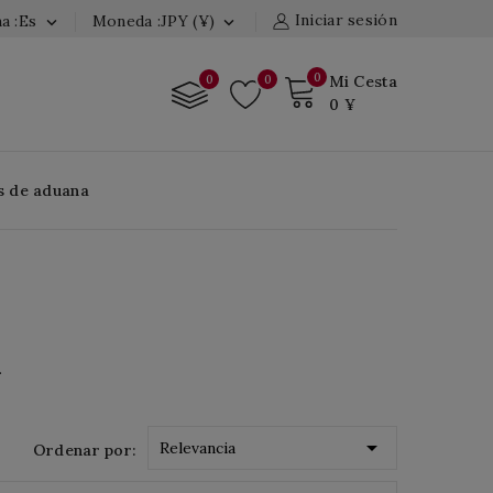
Iniciar sesión
a :es
Moneda :JPY (¥)


0
0
0
Mi Cesta
0 ¥
s de aduana
.

Relevancia
Ordenar por: