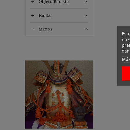
Objeto Budista

Hanko

Menos

Este
nues
pre
dar
Más
Flat Discount
Homemade Gloves