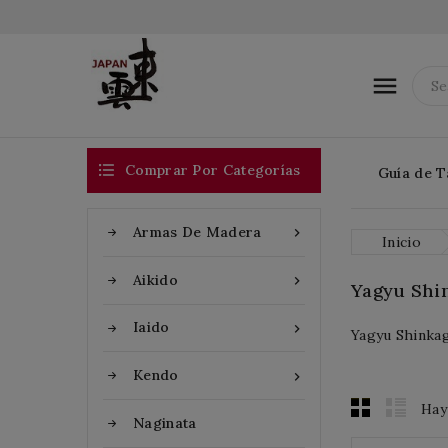


Comprar Por Categorías
Guía de T
Armas De Madera

Inicio
Aikido

Yagyu Shi
Iaido

Yagyu Shinkag
Kendo

Hay
Naginata