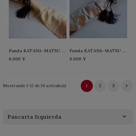
Funda KATANA-MATSU +
Funda KATANA-MATSU +
Negro
Púrpura
6.000 ¥
6.000 ¥
1
2
3

Mostrando 1-12 de 30 artículo(s)

Pancarta Izquierda