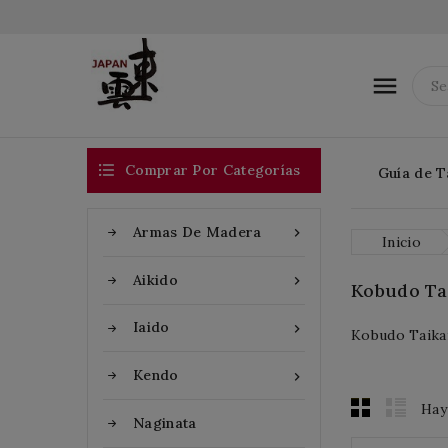


Comprar Por Categorías
Guía de T
Armas De Madera

Inicio
Aikido

Kobudo Ta
Iaido

Kobudo Taikai
Kendo

Hay
Naginata