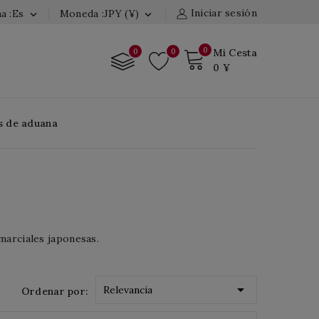
Iniciar sesión
a :es
Moneda :JPY (¥)


0
0
0
Mi Cesta
0 ¥
s de aduana
marciales japonesas.

Relevancia
Ordenar por: