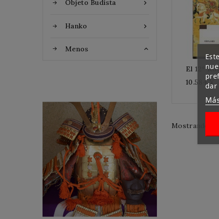
Objeto Budista

Hanko

Menos

Este
nues
El 12º Ko
pre
10.584 ¥
dar
Más
Flat Discount
Mostrando 1-6
Homemade Gloves