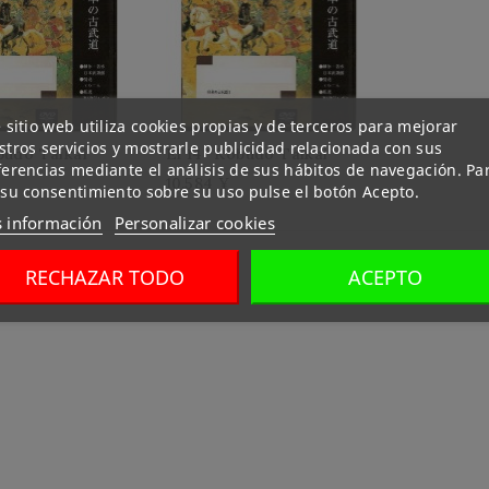
 sitio web utiliza cookies propias y de terceros para mejorar
tros servicios y mostrarle publicidad relacionada con sus
budo Taikai
El 14º Kobudo Taikai
ferencias mediante el análisis de sus hábitos de navegación. Pa
10.584 ¥
 su consentimiento sobre su uso pulse el botón Acepto.
 información
Personalizar cookies
RECHAZAR TODO
ACEPTO
 de 6 artículo(s)