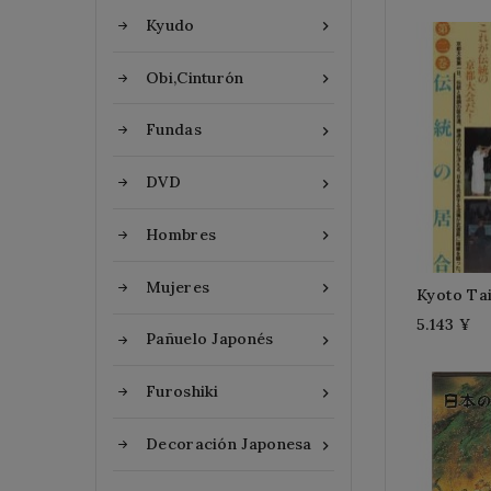
Kyudo

Obi,Cinturón

Fundas

DVD

Hombres

Mujeres

Kyoto Tai
5.143 ¥
Pañuelo Japonés

Furoshiki

Decoración Japonesa
