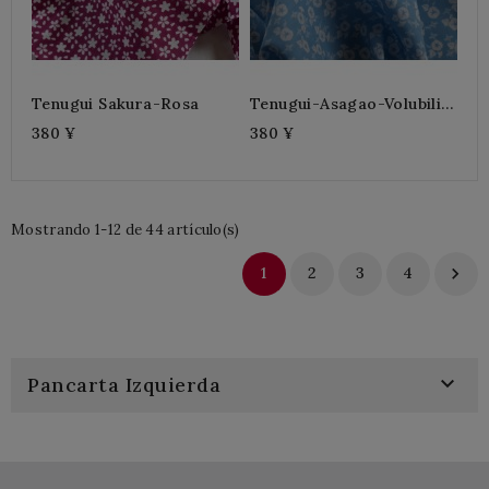
Tenugui Sakura-Rosa
Tenugui-Asagao-Volubilis
Azul
380 ¥
380 ¥
Mostrando 1-12 de 44 artículo(s)
1
2
3
4


Pancarta Izquierda