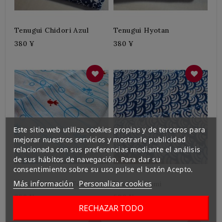
Tenugui Chidori Azul
Tenugui Hyotan
380 ¥
380 ¥
Este sitio web utiliza cookies propias y de terceros para
mejorar nuestros servicios y mostrarle publicidad
relacionada con sus preferencias mediante el análisis
de sus hábitos de navegación. Para dar su
consentimiento sobre su uso pulse el botón Acepto.
Más información
Personalizar cookies
Tenugui Kingyo Fondo
Tenugui Nami
Blanco
380 ¥
500 ¥
RECHAZAR TODO