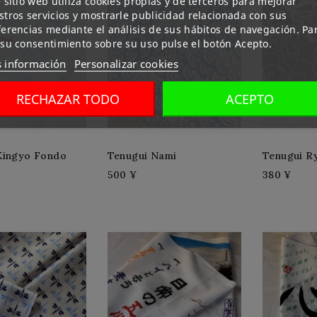
 sitio web utiliza cookies propias y de terceros para mejorar
tros servicios y mostrarle publicidad relacionada con sus
ferencias mediante el análisis de sus hábitos de navegación. Pa
 su consentimiento sobre su uso pulse el botón Acepto.
 información
Personalizar cookies
RECHAZAR TODO
ACEPTO
Kingyo Fondo
Tenugui Nami
Tenugui R
500 ¥
380 ¥