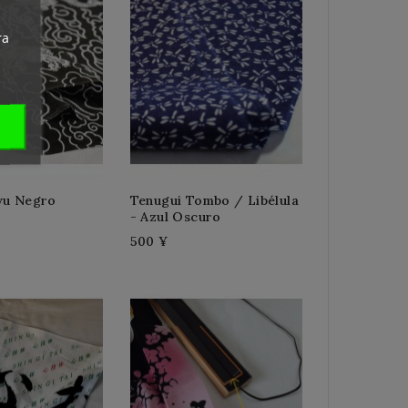
ra
yu Negro
Tenugui Tombo / Libélula
- Azul Oscuro
500 ¥