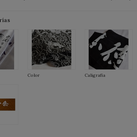
rías
Color
Caligrafía