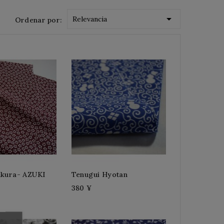

Relevancia
Ordenar por:
akura- AZUKI
Tenugui Hyotan
380 ¥