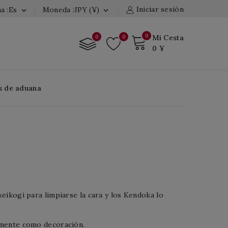
Iniciar sesión
a :es
Moneda :JPY (¥)


0
0
0
Mi Cesta
0 ¥
s de aduana
eikogi para limpiarse la cara y los Kendoka lo
emente como decoración.