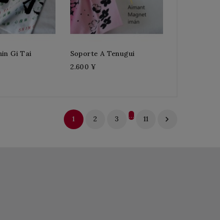
in Gi Tai
Soporte A Tenugui
2.600 ¥
…
1
2
3
11
