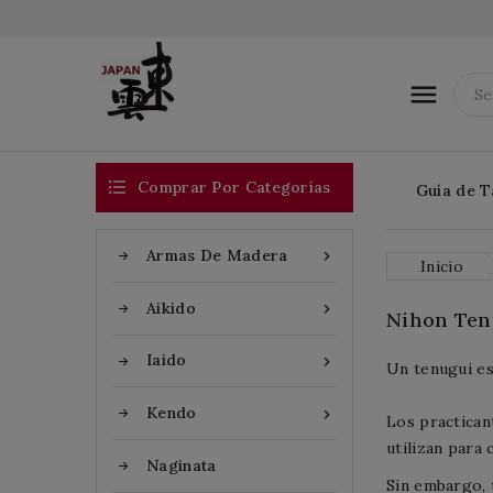


Comprar Por Categorías
Guía de T
Armas De Madera

Inicio
Aikido

Nihon Ten
Iaido

Un tenugui es
Kendo

Los practican
utilizan para 
Naginata
Sin embargo, 