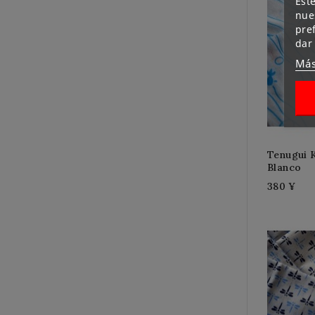
Este
nues
pre
dar
Más
Tenugui 
Blanco
380 ¥