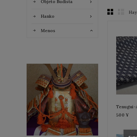
Objeto Budista

Hay
Hanko

Menos

Flat Discount
Homemade Gloves
Tenugui-
500 ¥