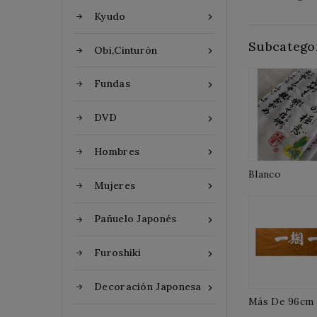
Kyudo

Subcatego
Obi,Cinturón

Fundas

DVD

Hombres

Blanco
Mujeres

Pañuelo Japonés

Furoshiki

Decoración Japonesa

Más De 96cm