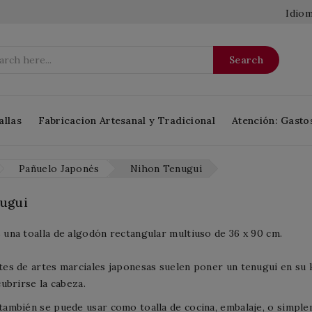
Idiom
Search
allas
Fabricacion Artesanal y Tradicional
Atención: Gasto
Pañuelo Japonés
Nihon Tenugui
ugui
 una toalla de algodón rectangular multiuso de 36 x 90 cm.
tes de artes marciales japonesas suelen poner un tenugui en su k
cubrirse la cabeza.
también se puede usar como toalla de cocina, embalaje, o simpl