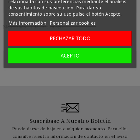
relacionada con sus preferencias mediante el análisis
de sus hábitos de navegación. Para dar su
consentimiento sobre su uso pulse el botón Acepto.
Más información
Personalizar cookies
Mostrando 1-1 de 1 artículo(s)
RECHAZAR TODO
ACEPTO

Pancarta Izquierda
Suscríbase A Nuestro Boletín
Puede darse de baja en cualquier momento. Para ello,
consulte nuestra información de contacto en el aviso