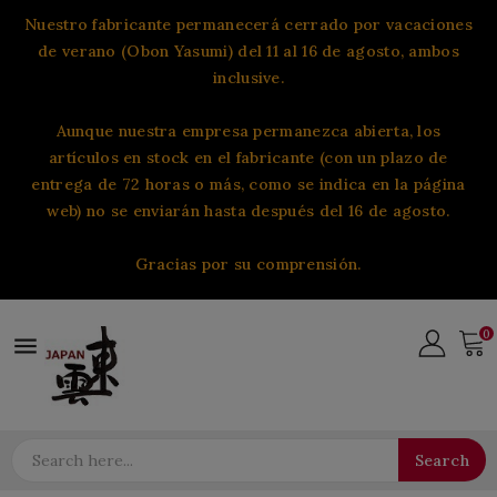
Nuestro fabricante permanecerá cerrado por vacaciones
de verano (Obon Yasumi) del 11 al 16 de agosto, ambos
inclusive.
Aunque nuestra empresa permanezca abierta, los
artículos en stock en el fabricante (con un plazo de
entrega de 72 horas o más, como se indica en la página
web) no se enviarán hasta después del 16 de agosto.
Gracias por su comprensión.
0

Search