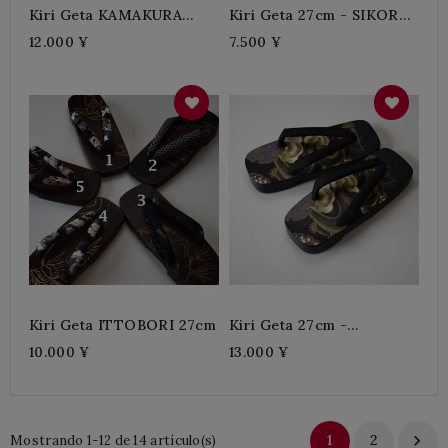
Kiri Geta KAMAKURA
Kiri Geta 27cm - SIKORO
BORI Clásico-Nimaiba
BARI
12.000 ¥
7.500 ¥
Kiri Geta ITTOBORI 27cm
Kiri Geta 27cm -
NUNOBARI RYU
10.000 ¥
13.000 ¥
1
2

Mostrando 1-12 de 14 artículo(s)