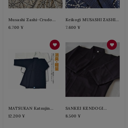
Musashi Zashi-Crudo
Keikogi MUSASHI ZASHI
Tamaño 6
AZUL
6.700 ¥
7.600 ¥
MATSUKAN Katsujin
SANKEI KENDOGI
Knitwear
TANREN
12.200 ¥
8.500 ¥