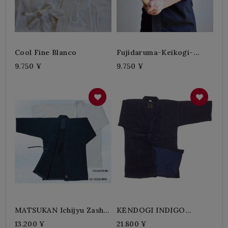
Cool Fine Blanco
Fujidaruma-Keikogi-
Cool-Fine-Azul Oscuro
9.750 ¥
9.750 ¥
MATSUKAN Ichijyu Zashi-
KENDOGI INDIGO
WASH
SHINGI Doble
13.200 ¥
21.800 ¥