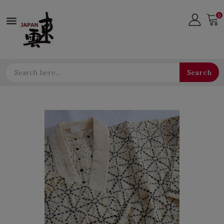
0

Search