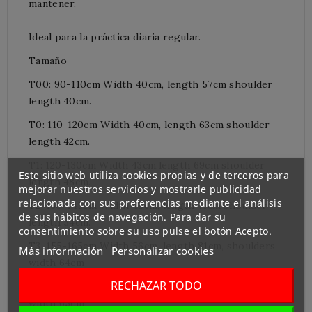
mantener.
Ideal para la práctica diaria regular.
Tamaño
T00: 90-110cm Width 40cm, length 57cm shoulder
length 40cm.
T0: 110-120cm Width 40cm, length 63cm shoulder
length 42cm.
T1: 120-130cm Width 43cm,length 69cm shoulder
Este sitio web utiliza cookies propias y de terceros para
length 48cm.
mejorar nuestros servicios y mostrarle publicidad
relacionada con sus preferencias mediante el análisis
T2: 130-145cm Width 48cm, length 71cm shoulder
de sus hábitos de navegación. Para dar su
length 54cm.
consentimiento sobre su uso pulse el botón Acepto.
T3: 155-165cm Width 56cm, length 81cm, shoulders
Más información
Personalizar cookies
width 64cm
RECHAZAR TODO
T4: 165-170cm Width 57cm, length 90cm, shoulders
width 65cm