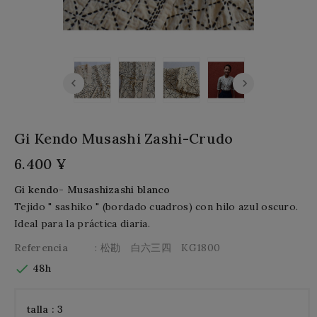
Gi Kendo Musashi Zashi-Crudo
6.400 ¥
Gi kendo- Musashizashi blanco
Tejido " sashiko " (bordado cuadros) con hilo azul oscuro.
Ideal para la práctica diaria.
Referencia
: 松勘 白六三四 KG1800

48h
talla : 3