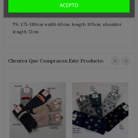
ACEPTO
T5: 170-175cm Width 60cm, length 94cm, shoulders
width 71cm
T6: 175-180cm width 60cm, length 105cm, shoulder
length 72cm
Clientes Que Compraron Este Producto:
C
S
5