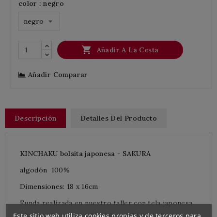
color : negro

Añadir A La Cesta
Añadir Comparar
Descripción
Detalles Del Producto
KINCHAKU bolsita japonesa -
SAKURA
algodón
100%
Dimensiones: 18
x 16cm
Funda realizada en nuestro taller con tela japonesa.
Ideal para guardar artículos pequeños como
Este sitio web utiliza cookies propias y de terceros para