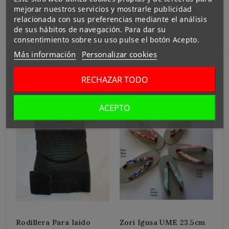
mejorar nuestros servicios y mostrarle publicidad
pasaporte, cigarrillos, maquillaje, teléfono celular,
relacionada con sus preferencias mediante el análisis
etc.
de sus hábitos de navegación. Para dar su
consentimiento sobre su uso pulse el botón Acepto.
Más información
Personalizar cookies
Clientes Que Compraron Este Producto:
RECHAZAR TODO
ACEPTO
T
1
Rodillera Para Iaido
Zori Igusa UME 23.5cm