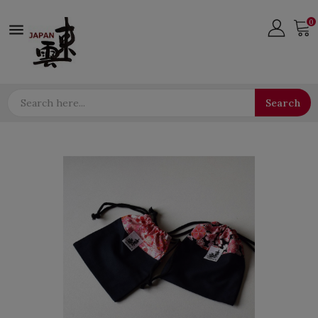
0

Search