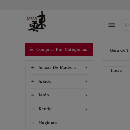


Comprar Por Categorías
Guía de T
Armas De Madera

Inicio
Aikido

Iaido

Kendo

Naginata