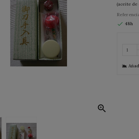
(aceite de
Referenci

48h
Añad
