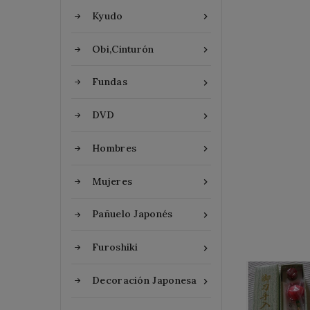
Kyudo

Obi,Cinturón

Fundas

DVD

Hombres

Mujeres

Pañuelo Japonés

Furoshiki

Decoración Japonesa
