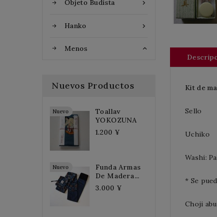
Objeto Budista

Hanko

Menos

Descrip
Nuevos Productos
Kit de m
Sello
Toallav
Nuevo
YOKOZUNA
1.200 ¥
Uchiko
Washi: P
Funda Armas
Nuevo
De Madera...
* Se pued
3.000 ¥
Choji abu