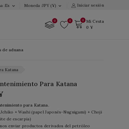
Iniciar sesión
a :es
Moneda :JPY (¥)


0
0
0
Mi Cesta
0 ¥
s de aduana
ra Katana
ntenimiento Para Katana
 ¥
ntenimiento para Katana.
Uchiko + Washi (papel Japonés-Nuguigami) + Choji
ite de escarpia)
os enviar productos derivados del petróleo