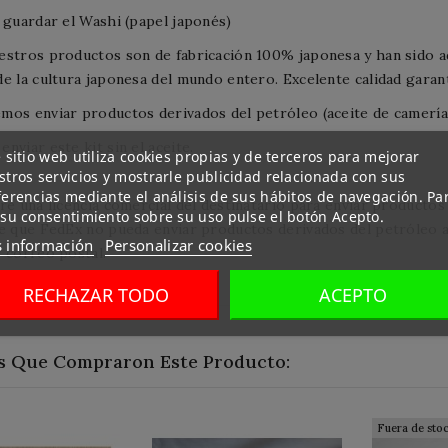
 guardar el Washi (papel japonés)
stros productos son de fabricación 100% japonesa y han sido a
e la cultura japonesa del mundo entero. Excelente calidad garan
os enviar productos derivados del petróleo (aceite de camería, 
nviar este kit sin el aceite.
 sitio web utiliza cookies propias y de terceros para mejorar
tros servicios y mostrarle publicidad relacionada con sus
ferencias mediante el análisis de sus hábitos de navegación. Pa
re una licencia comercial del destinatario para enviar productos
 su consentimiento sobre su uso pulse el botón Acepto.
e que FedEx no pueda enviar productos derivados del petróleo a 
 información
Personalizar cookies
 correo postal.
RECHAZAR TODO
ACEPTO
s Que Compraron Este Producto:
Fuera de sto