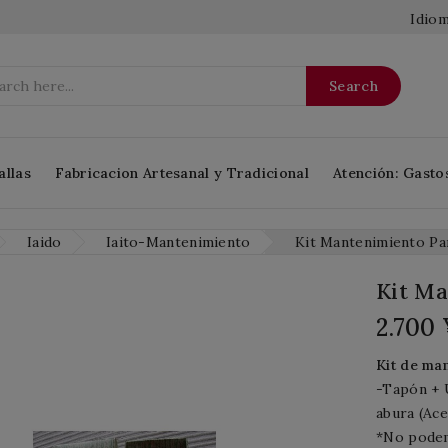
Idiom
Search
allas
Fabricacion Artesanal y Tradicional
Atención: Gasto
Iaido
Iaito-Mantenimiento
Kit Mantenimiento Pa
Kit Ma
2.700
Kit de ma
-Tapón + 
abura (Ace
*No podem