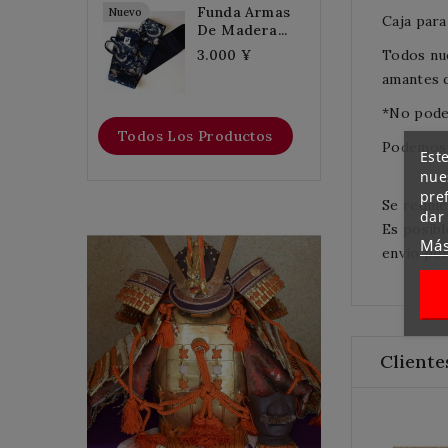
Funda Armas
Nuevo
Caja para
De Madera...
Todos nue
3.000 ¥
amantes d
*No podem
Todos Los Productos
Podemos e
Este
nues
pre
Se requie
dar
Es posibl
Más
Flat Discount
envío por
Cliente
Homemade Gloves