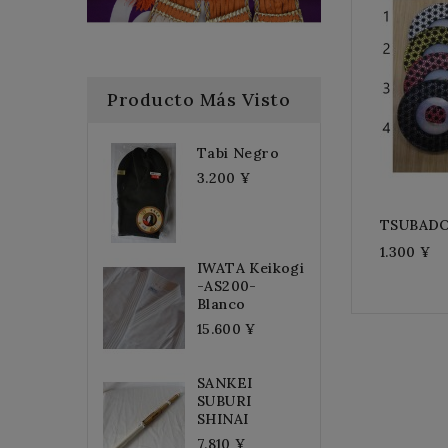
Producto Más Visto
Tabi Negro
3.200 ¥
TSUBAD
1.300 ¥
IWATA Keikogi
-AS200-
Blanco
15.600 ¥
SANKEI
SUBURI
SHINAI
7.810 ¥