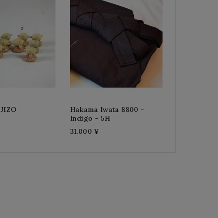
Aceite De C
Japonesa 1
1.800 ¥
 JIZO
Hakama Iwata 8800 -
Indigo - 5H
31.000 ¥