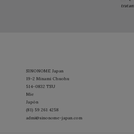
tratam
SINONOME Japan
19-2 Minami Chuohu
514-0832 TSU
Mie
Japón
(81) 59 261 4258
admi@sinonome-japan.com