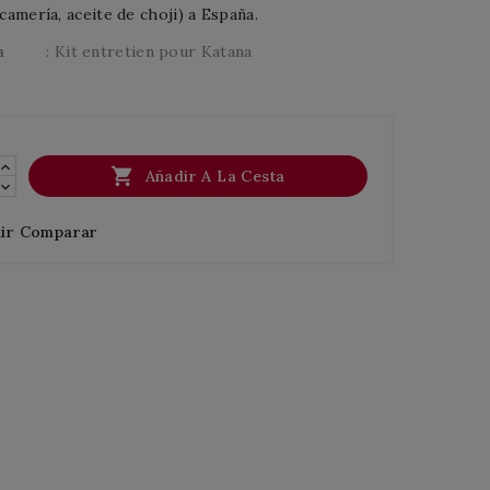
 camería, aceite de choji) a España.
a
: Kit entretien pour Katana

Añadir A La Cesta
ir Comparar