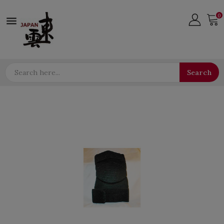
0

Search