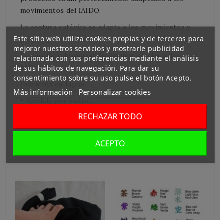
movimientos del IAIDO.
La costura estérica se adapta a los movimientos y
Este sitio web utiliza cookies propias y de terceros para
golpes durante su entrenamiento de IAIDO.
mejorar nuestros servicios y mostrarle publicidad
Es muy fácil de ajustar fácilmente gracias a dos
relacionada con sus preferencias mediante el análisis
Velcro.
de sus hábitos de navegación. Para dar su
consentimiento sobre su uso pulse el botón Acepto.
Fabricada en Japón.
Más información
Personalizar cookies
* Vendida por unidad
RECHAZAR TODO
ACEPTO
Clientes Que Compraron Este Producto:
S
2