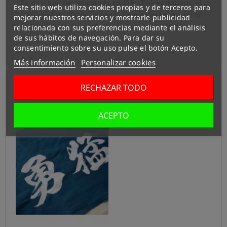
Se dice que fue inventado en Edo (Tokio) durante el
Este sitio web utiliza cookies propias y de terceros para
período Edo. Tiene capacidad para una hakama o un
mejorar nuestros servicios y mostrarle publicidad
keikogi.
relacionada con sus preferencias mediante el análisis
de sus hábitos de navegación. Para dar su
Es fácil de llevar al dojo.
consentimiento sobre su uso pulse el botón Acepto.
Más información
Personalizar cookies
Clientes Que Compraron Este Producto:
RECHAZAR TODO
ACEPTO
Fuera de stock