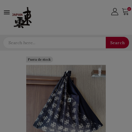
0

Search
Fuera de stock
Fuera de stock