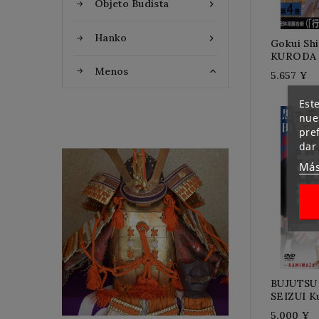
Objeto Budista

Hanko

Gokui Sh
KURODA 
Menos

5.657 ¥
Este
nues
pre
dar
Flat Discount
Más
Homemade Gloves
BUJUTSU
SEIZUI K
5.000 ¥