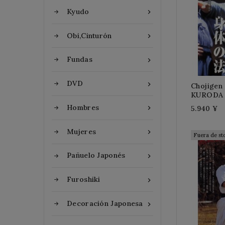
Kyudo

Obi,Cinturón

Fundas

DVD

Chojigen
KURODA 
Hombres
5.940 ¥

Mujeres

Fuera de st
Pañuelo Japonés

Furoshiki

Decoración Japonesa
