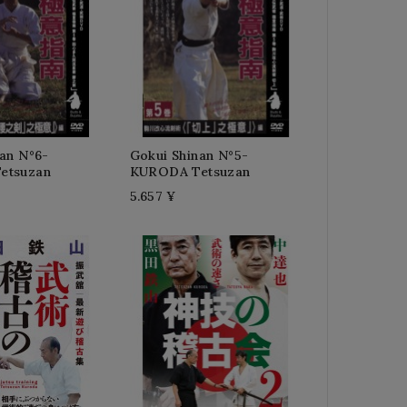
an N°6-
Gokui Shinan N°5-
etsuzan
KURODA Tetsuzan
5.657 ¥