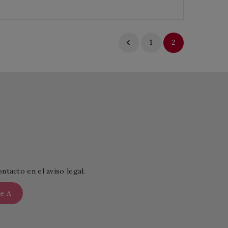

1
2
tacto en el aviso legal.