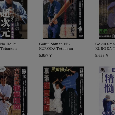
 No Ho Ju-
Gokui Shinan N°7-
Gokui Shin
Tetsuzan
KURODA Tetsuzan
KURODA T
5.657 ¥
5.657 ¥
ock