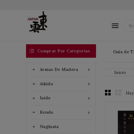


Comprar Por Categorías
Guía de T
Armas De Madera

Inicio
Aikido

Hay
Iaido

Kendo

Naginata