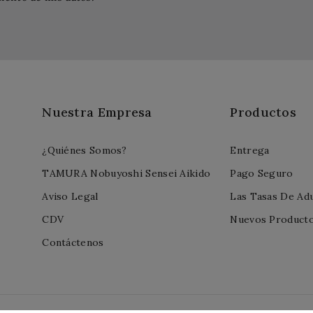
Nuestra Empresa
Productos
¿Quiénes Somos?
Entrega
TAMURA Nobuyoshi Sensei Aikido
Pago Seguro
Aviso Legal
Las Tasas De Ad
CDV
Nuevos Product
Contáctenos