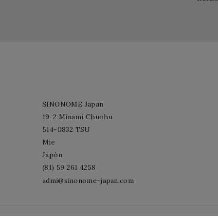
SINONOME Japan
19-2 Minami Chuohu
514-0832 TSU
Mie
Japón
(81) 59 261 4258
admi@sinonome-japan.com