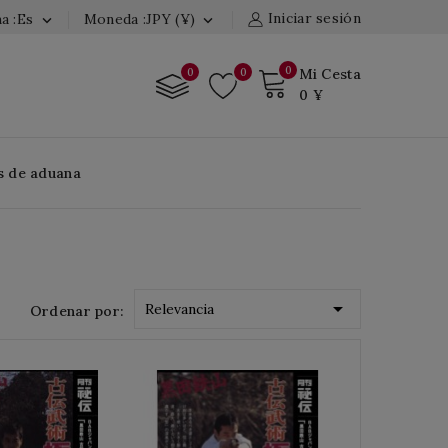
Iniciar sesión
a :es
Moneda :JPY (¥)


0
0
0
Mi Cesta
0 ¥
s de aduana

Relevancia
Ordenar por: