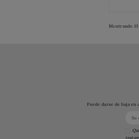
Mostrando 13-
Puede darse de baja en 
Qui
tratam