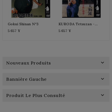
Gokui Shinan N°3
KURODA Tetsuzan -
Gokui Shinan N°7
5 657 ¥
5 657 ¥

Nouveaux Produits

Bannière Gauche

Produit Le Plus Consulté