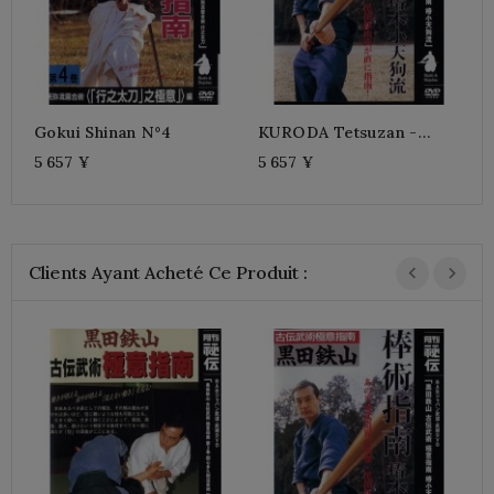
Gokui Shinan N°4
KURODA Tetsuzan -
Gokui Shinan N°7
5 657 ¥
5 657 ¥
Clients Ayant Acheté Ce Produit :
G
5