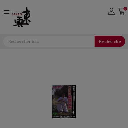
0

Recherche