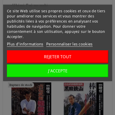
-Ukémi, Fué no maki
Ce site Web utilise ses propres cookies et ceux de tiers
-Koshi no ken, Ukimi, Musoku no ho
pour améliorer nos services et vous montrer des
publicités liées à vos préférences en analysant vos
-Entraînement
habitudes de navigation. Pour donner votre
consentement à son utilisation, appuyez sur le bouton
Langue : Japonais
Accepter.
46mn
Plus d'informations
Personnaliser les cookies
REJETER TOUT
Vous Pourriez Aussi Aimer
J'ACCEPTE
Rupture de stock
J
1