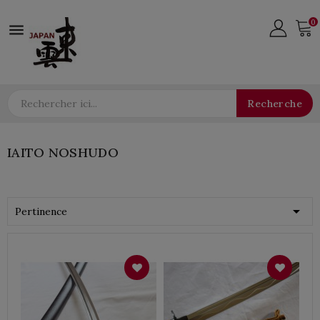
0

Recherche
IAITO NOSHUDO

Pertinence