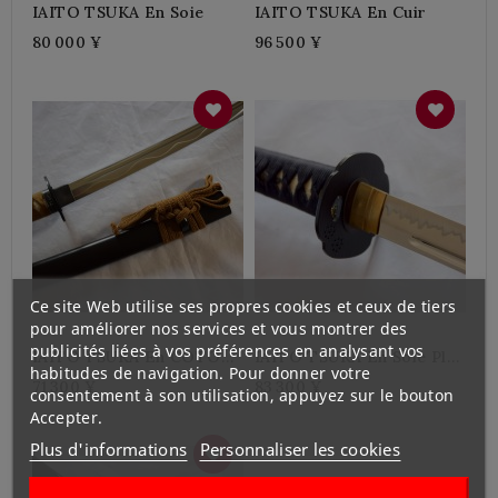
IAITO TSUKA En Soie
IAITO TSUKA En Cuir
80 000 ¥
96 500 ¥
Ce site Web utilise ses propres cookies et ceux de tiers
pour améliorer nos services et vous montrer des
publicités liées à vos préférences en analysant vos
IAITO TSUKA En COTON
IAITO TSUKA En Soie Plus
habitudes de navigation. Pour donner votre
Plus 2.5
2.5
71 300 ¥
83 300 ¥
consentement à son utilisation, appuyez sur le bouton
Accepter.
Plus d'informations
Personnaliser les cookies