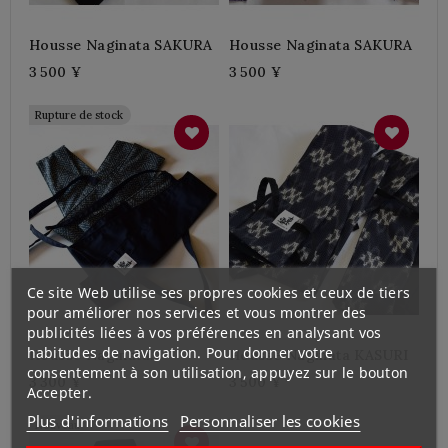
Housse Naginata SAKURA
Housse Naginata SAKURA
3 500 ¥
3 500 ¥
Rupture de stock
Ce site Web utilise ses propres cookies et ceux de tiers
pour améliorer nos services et vous montrer des
publicités liées à vos préférences en analysant vos
habitudes de navigation. Pour donner votre
Housse Naginata
Housse Naginata KASURI
consentement à son utilisation, appuyez sur le bouton
SAYAGATA
3 300 ¥
3 500 ¥
Accepter.
Plus d'informations
Personnaliser les cookies
Nouveau