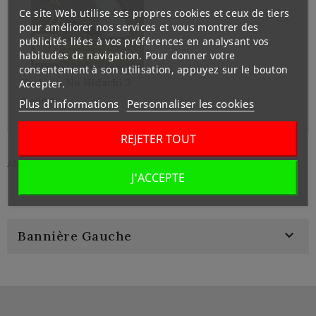
Ce site Web utilise ses propres cookies et ceux de tiers
pour améliorer nos services et vous montrer des
publicités liées à vos préférences en analysant vos
habitudes de navigation. Pour donner votre
consentement à son utilisation, appuyez sur le bouton
Kashima No Hidachi 3
Accepter.
5 400 ¥
Plus d'informations
Personnaliser les cookies
REJETER TOUT
Affichage 1-3 de 3 article(s)
J'ACCEPTE

Bannière Gauche