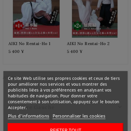
AIKI No Rentai-Ho 1
AIKI No Rentai-Ho 2
5 400 ¥
5 400 ¥
Affichage 1-2 de 2 article(s)
Ce site Web utilise ses propres cookies et ceux de tiers
pour améliorer nos services et vous montrer des
publicités liées à vos préférences en analysant vos
habitudes de navigation. Pour donner votre
consentement à son utilisation, appuyez sur le bouton

Bannière Gauche
Accepter.
Plus d'informations
Personnaliser les cookies
REJETER TOUT