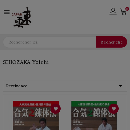
0

Recherche
SHIOZAKA Yoichi

Pertinence