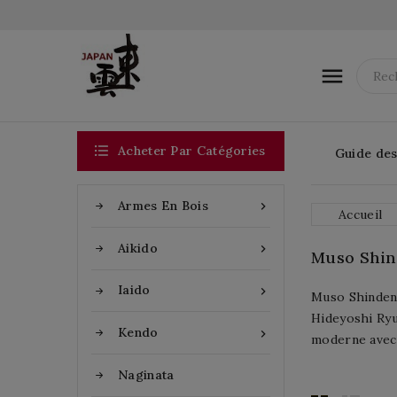


Acheter Par Catégories
Guide des 
Armes En Bois

Accueil
Aikido

Muso Shin
Iaido

Muso Shinden 
Hideyoshi Ryu
Kendo

moderne avec 
Naginata