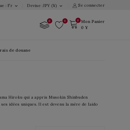
Se connecter
e : Fr
Devise :JPY (¥)


0
0
0
Mon Panier
0 ¥
Frais de douane
ayama Hiroku qui a appris Musokin Shinbuden
es idées uniques. Il est devenu la mère de Iaido