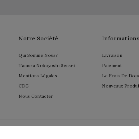
Notre Société
Information
Qui Somme Nous?
Livraison
Tamura Nobuyoshi Sensei
Paiement
Mentions Légales
Le Frais De Dou
CDG
Nouveaux Produi
Nous Contacter
 PrestaShop™