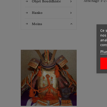
Affichage 1-2 
Objet Bouddhiste

Hanko

Moins

Ce s
nos 
ana
con
Plu
YOROI KABUTO
Une Armure japonais de
l’époque de debout
SHOWA en 8 (en 1933) de
la maison TERAI