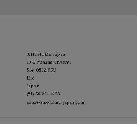
SINONOME Japan
19-2 Minami Chuohu
514-0832 TSU
Mie
Japon
(81) 59 261 4258
admi@sinonome-japan.com
© 2026 - Logiciel de commerce électronique par