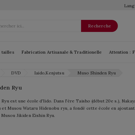
Langu
Recherche
tailles
Fabrication Artisanale & Traditionelle
Attention : 
DVD
Iaido,Kenjutsu
Muso Shinden Ryu
den Ryu
Ryu est une école d'Iido. Dans l'ère Taisho (début 20e s.), Nak
 et Musou Wataru Hidenobu ryu, a fondé cette école en ajoutant s
Musou Jikiden Eishin Ryu.