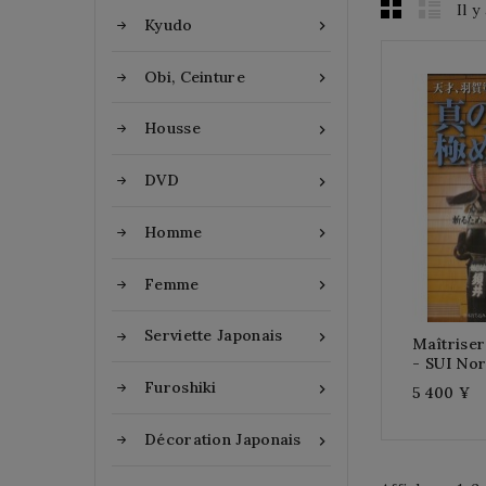
Il y
Kyudo

Obi, Ceinture

Housse

DVD

Homme

Femme

Serviette Japonais

Maîtriser
- SUI Nor
Furoshiki

5 400 ¥
Décoration Japonais
