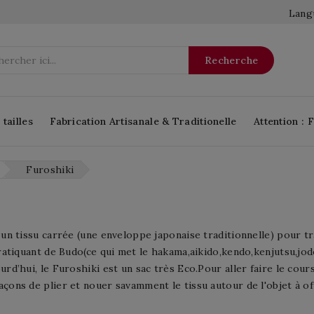
Langu
Recherche
tailles
Fabrication Artisanale & Traditionelle
Attention : 
Furoshiki
 un tissu carrée (une enveloppe japonaise traditionnelle) pour 
pratiquant de Budo(ce qui met le hakama,aikido,kendo,kenjutsu,j
rd’hui, le Furoshiki est un sac très Eco.Pour aller faire le cours
çons de plier et nouer savamment le tissu autour de l'objet à off