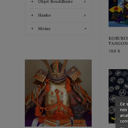
Objet Bouddhiste

Hanko

Moins

KOBUROS
TANGON
700 ¥
YOROI KABUTO
Une Armure japonais de
Ce s
l’époque de debout
nos 
SHOWA en 8 (en 1933) de
ana
la maison TERAI
con