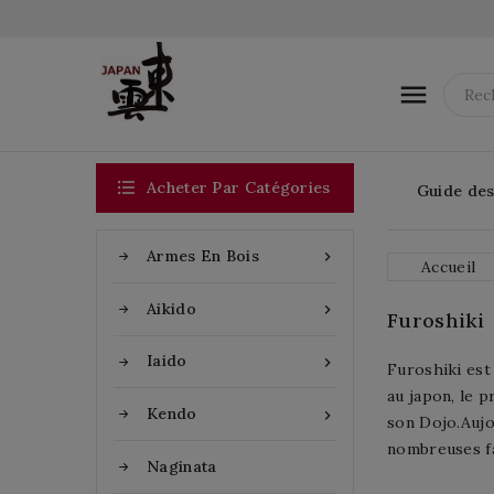


Acheter Par Catégories
Guide des 
Armes En Bois

Accueil
Aikido

Furoshiki
Iaido

Furoshiki est
au japon, le 
Kendo

son Dojo.Aujou
nombreuses fa
Naginata