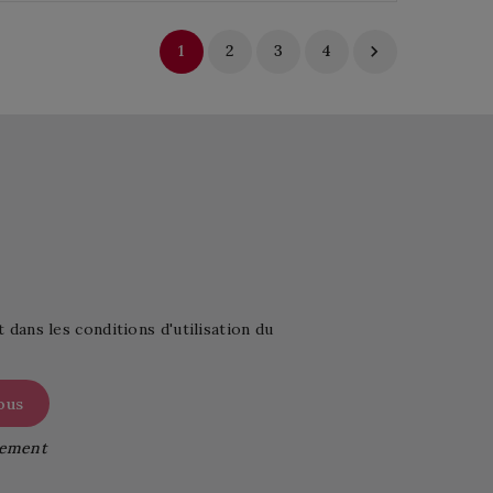
1
2
3
4

ans les conditions d'utilisation du
itement