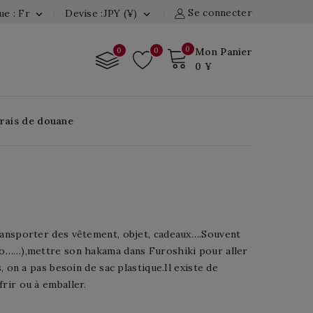
Se connecter
e : Fr
Devise :JPY (¥)


0
0
0
Mon Panier
0 ¥
Frais de douane
transporter des vêtement, objet, cadeaux….Souvent
odo……),mettre son hakama dans Furoshiki pour aller
, on a pas besoin de sac plastique.Il existe de
rir ou à emballer.