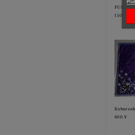
Plu
FUROSH
1 500 ¥
Koburosh
800 ¥