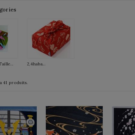
gories
ille...
2,4haba...
 a 41 produits.