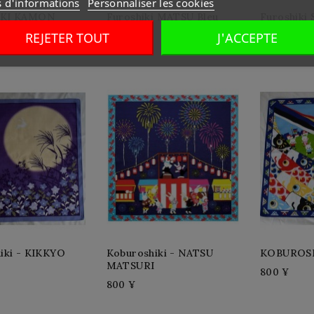
s d'informations
Personnaliser les cookies
IKI KAMON
Furoshiki MATSU Bleu
Furoshiki
Foncé
REJETER TOUT
J'ACCEPTE
4 000 ¥
4 000 ¥
iki - KIKKYO
Koburoshiki - NATSU
KOBUROSH
MATSURI
800 ¥
800 ¥