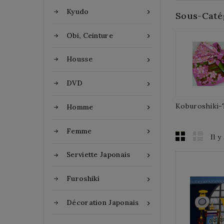
Kyudo

Sous-Caté
Obi, Ceinture

Housse

DVD

Koburoshiki-Ta
Homme

Femme

Il y
Serviette Japonais

Furoshiki

Décoration Japonais
