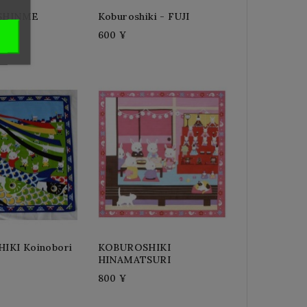
 SHINME
Koburoshiki - FUJI
600 ¥
IKI Koinobori
KOBUROSHIKI
HINAMATSURI
800 ¥