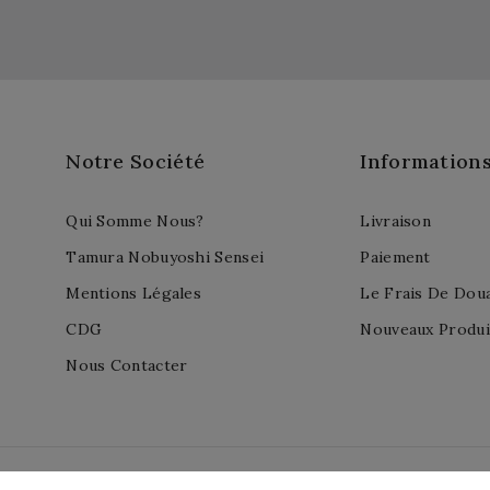
Notre Société
Information
Qui Somme Nous?
Livraison
Tamura Nobuyoshi Sensei
Paiement
Mentions Légales
Le Frais De Dou
CDG
Nouveaux Produi
Nous Contacter
 PrestaShop™