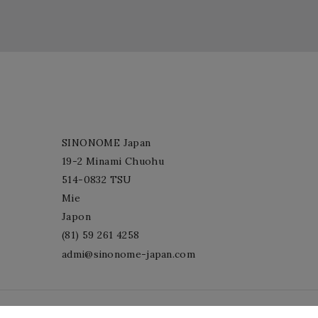
SINONOME Japan
19-2 Minami Chuohu
514-0832 TSU
Mie
Japon
(81) 59 261 4258
admi@sinonome-japan.com
© 2026 - Logiciel de commerce électronique par