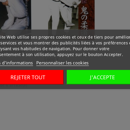
ite Web utilise ses propres cookies et ceux de tiers pour amélio
services et vous montrer des publicités liées à vos préférences
do Newaza -
Oni No Judo - IWATSURI
lysant vos habitudes de navigation. Pour donner votre
Mitsunosuke
Kaneo
sentement à son utilisation, appuyez sur le bouton Accepter.
5 600 ¥
s d'informations
Personnaliser les cookies
REJETER TOUT
J'ACCEPTE
de 6 article(s)