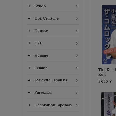
Kyudo

Obi, Ceinture

Housse

DVD

Homme

Femme

The Kom
Koji
Serviette Japonais

5 600 ¥
Furoshiki

Décoration Japonais
