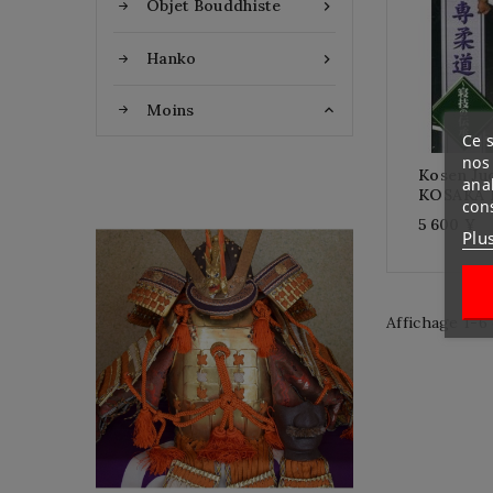
Objet Bouddhiste

Hanko

Moins

Ce s
nos 
Kosen Ju
ana
KOSAKA 
con
5 600 ¥
Plu
YOROI KABUTO
Affichage 1-6 
Une Armure japonais de
l’époque de debout
SHOWA en 8 (en 1933) de
la maison TERAI