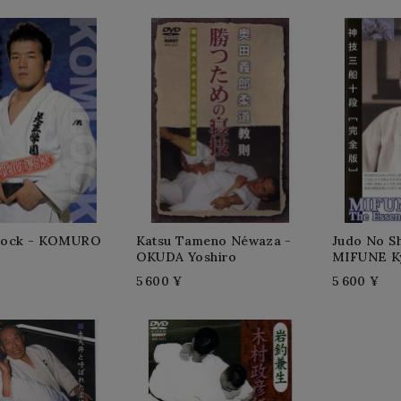
lock - KOMURO
Katsu Tameno Néwaza -
Judo No Sh
OKUDA Yoshiro
MIFUNE K
5 600 ¥
5 600 ¥