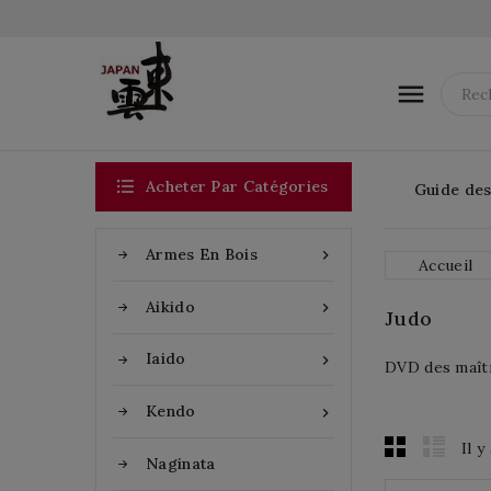


Acheter Par Catégories
Guide des 
Armes En Bois

Accueil
Aikido

Judo
Iaido

DVD des maîtr
Kendo

Il y
Naginata