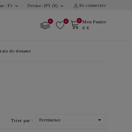
Se connecter
e : Fr
Devise :JPY (¥)


0
0
0
Mon Panier
0 ¥
Frais de douane

Pertinence
Trier par :