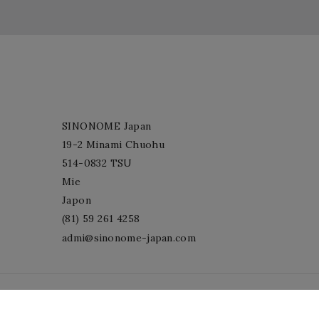
SINONOME Japan
19-2 Minami Chuohu
514-0832 TSU
Mie
Japon
(81) 59 261 4258
admi@sinonome-japan.com
© 2026 - Logiciel de commerce électronique par