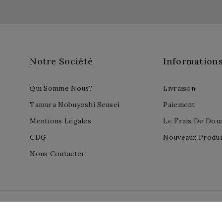
Notre Société
Information
Qui Somme Nous?
Livraison
Tamura Nobuyoshi Sensei
Paiement
Mentions Légales
Le Frais De Dou
CDG
Nouveaux Produi
Nous Contacter
 PrestaShop™