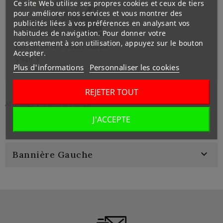
Ce site Web utilise ses propres cookies et ceux de tiers
pour améliorer nos services et vous montrer des
publicités liées à vos préférences en analysant vos
habitudes de navigation. Pour donner votre
consentement à son utilisation, appuyez sur le bouton
Tai No Jo N°1-HARI Sunao
Accepter.
5 940 ¥
Plus d'informations
Personnaliser les cookies
REJETER TOUT
Affichage 1-3 de 3 article(s)
J'ACCEPTE

Bannière Gauche