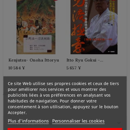
Kenjutsu- Onoha Ittoryu
Itto Ryu Gokui -
SASAMORI Takemi
10 584 ¥
5 657 ¥
Ce site Web utilise ses propres cookies et ceux de tiers
pour améliorer nos services et vous montrer des
Affichage 1-2 de 2 article(s)
publicités liées à vos préférences en analysant vos
habitudes de navigation. Pour donner votre
consentement à son utilisation, appuyez sur le bouton
Accepter.
Plus d'informations
Personnaliser les cookies

Bannière Gauche