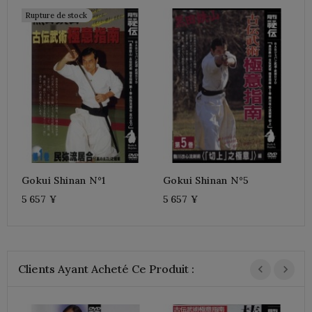
Rupture de stock
G
5
Gokui Shinan N°1
Gokui Shinan N°5
5 657 ¥
5 657 ¥
Clients Ayant Acheté Ce Produit :