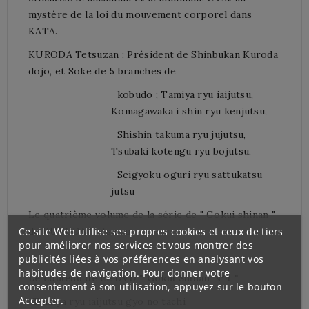
mystère de la loi du mouvement corporel dans
KATA.
KURODA Tetsuzan : Président de Shinbukan Kuroda
dojo, et Soke de 5 branches de
kobudo ; Tamiya ryu iaijutsu,
Komagawaka i shin ryu kenjutsu,
Shishin takuma ryu jujutsu,
Tsubaki kotengu ryu bojutsu,
Seigyoku oguri ryu sattukatsu
jutsu
Le quatrième volume de la série de " Gokui shinan "
de KURODA Tetsuzan
Ce site Web utilise ses propres cookies et ceux de tiers
pour améliorer nos services et vous montrer des
publicités liées à vos préférences en analysant vos
habitudes de navigation. Pour donner votre
Le contenu de ce DVD " Gokui Shinan N°4 "
consentement à son utilisation, appuyez sur le bouton
Accepter.
-Tamiya ryu iaijutsu gyo no tachi