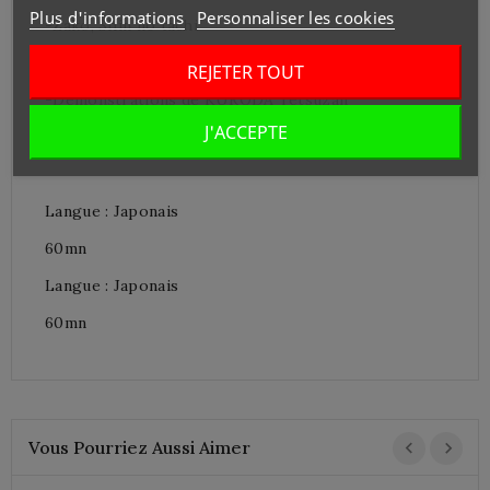
Plus d'informations
Personnaliser les cookies
-Zako, Shin no tachi
-Gyo no tachi, Yokobarai
REJETER TOUT
-Démonstrations de KURODA Tetsuzan
J'ACCEPTE
-Entraînement
Langue : Japonais
60mn
Langue : Japonais
60mn
Vous Pourriez Aussi Aimer