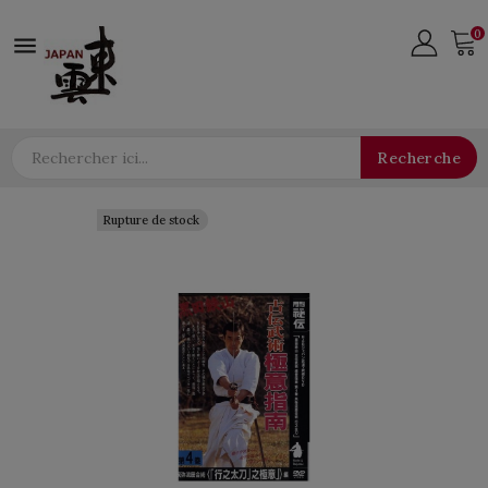
0

Recherche
Rupture de stock
Rupture de stock