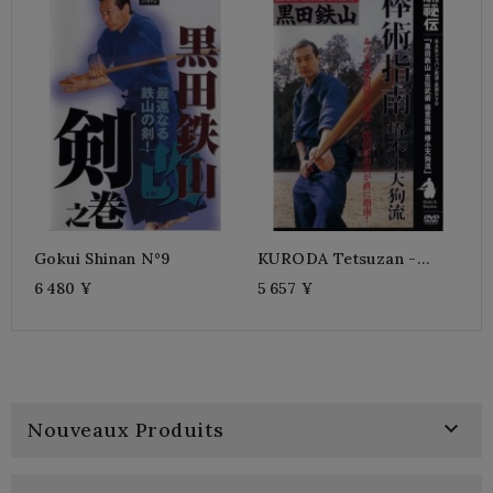
G
5
Gokui Shinan N°9
KURODA Tetsuzan -
Gokui Shinan N°7
6 480 ¥
5 657 ¥

Nouveaux Produits