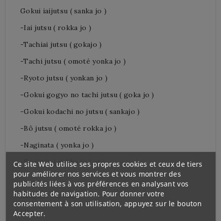
Gokui iaijutsu ( sanka jo )
-Iai jutsu ( rokka jo )
-Tachiai jutsu ( gokajo )
-Tachi jutsu ( omoté yonka jo )
-Ryoto jutsu ( yonkan jo )
-Gokui gogyo no tachi jutsu ( goka jo )
-Gokui kodachi no jutsu ( sankajo )
-Bô jutsu ( omoté rokka jo )
-Naginata ( yonka jo )
-So jutsu ( rokka jo ) etc.....
Ce site Web utilise ses propres cookies et ceux de tiers
pour améliorer nos services et vous montrer des
publicités liées à vos préférences en analysant vos
habitudes de navigation. Pour donner votre
Langue : Japonais
consentement à son utilisation, appuyez sur le bouton
60mn
Accepter.