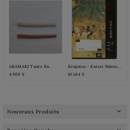
ARAMAKI Tanto En
Kenjutsu - Katori Shinto
N
Chêne
Ryu
R
4 000 ¥
10 584 ¥
9

Nouveaux Produits