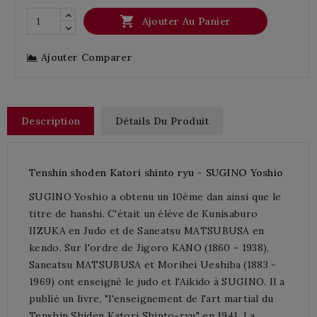

Ajouter Au Panier
Ajouter Comparer
Description
Détails Du Produit
Tenshin shoden Katori shinto ryu - SUGINO Yoshio
SUGINO Yoshio a obtenu un 10ème dan ainsi que le
titre de hanshi. C'était un élève de
Kunisaburo
IIZUKA en Judo et de
Saneatsu MATSUBUSA en
kendo.
Sur l'ordre de Jigoro KANO (1860 - 1938),
Saneatsu MATSUBUSA et
Morihei
Ueshiba
(1883 -
1969)
ont enseigné le judo et l'Aikido à SUGINO. Il a
publié un livre, "l'enseignement de l'art martial du
Tenshin Shiden Katori Shinto-ryu" en 1941. La