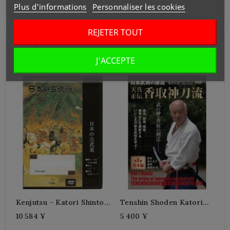
Plus d'informations
Personnaliser les cookies
REJETER TOUT
Vous Pourriez Aussi Aimer
J'ACCEPTE
Kenjutsu - Katori Shinto
Tenshin Shoden Katori
Ryu
Shinto Ryu N°1
10 584 ¥
5 400 ¥