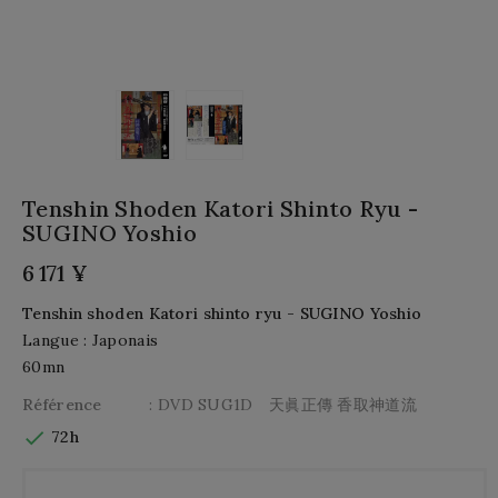
Tenshin Shoden Katori Shinto Ryu -
SUGINO Yoshio
6 171 ¥
Tenshin shoden Katori shinto ryu - SUGINO Yoshio
Langue : Japonais
60mn
Référence
: DVD SUG1D 天眞正傳 香取神道流

72h