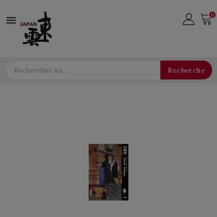
0

Recherche