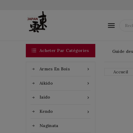


Acheter Par Catégories
Guide des 
Armes En Bois

Accueil
Aikido

Iaido

Kendo

Naginata