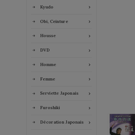
Kyudo

Obi, Ceinture

Housse

DVD

Homme

Femme

Serviette Japonais

Furoshiki

Décoration Japonais
