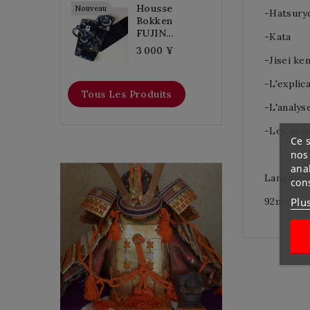
Housse
Nouveau
-Hatsuryo
Bokken
FUJIN...
-Kata
3 000 ¥
-Jisei ke
-L'explic
Tous Les Produits
-L'analys
-Les dém
Ce s
nos 
ana
YOROI KABUTO
Langue : 
con
Plu
92mn
Une Armure japonais de
l’époque de debout
SHOWA en 8 (en 1933) de
la maison TERAI