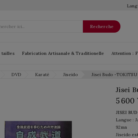
Langu
Recherche
tailles
Fabrication Artisanale & Traditionelle
Attention : 
DVD
Karaté
Jiseido
Jisei Budo -TOKITSU 
Jisei 
5 600
JISEI BU
Langue : J
92mn
Jiseido es