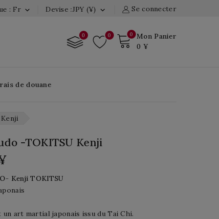
Se connecter
e : Fr
Devise :JPY (¥)


0
0
0
Mon Panier
0 ¥
Frais de douane
Kenji
Budo -TOKITSU Kenji
 ¥
DO-
Kenji
TOKITSU
aponais
t un art martial japonais issu du Tai Chi.