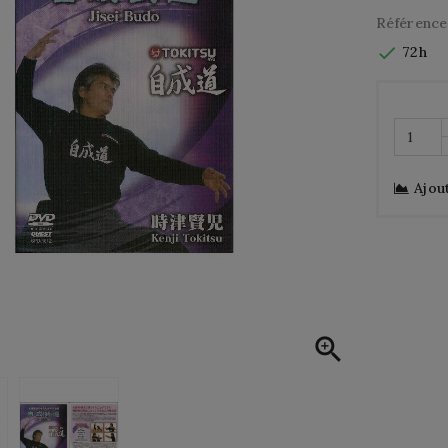
Référence

72h
Ajou
