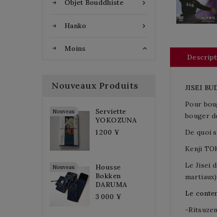
Objet Bouddhiste

Hanko

Moins

Descript
Nouveaux Produits
JISEI B
Pour boug
Serviette
Nouveau
bouger d
YOKOZUNA
De quoi s
1 200 ¥
Kenji TOK
Le Jisei 
Housse
Nouveau
Bokken
martiaux)
DARUMA
Le conte
3 000 ¥
-Ritsuzen