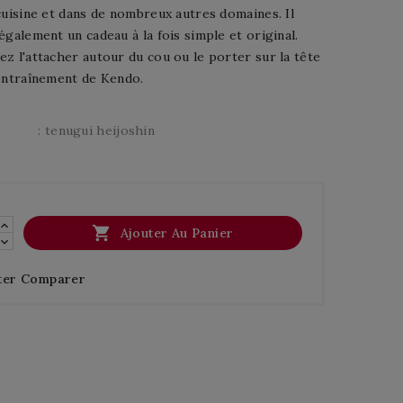
cuisine et dans de nombreux autres domaines. Il
également un cadeau à la fois simple et original.
z l'attacher autour du cou ou le porter sur la tête
 entraînement de Kendo.
: tenugui heijoshin

Ajouter Au Panier
ter Comparer