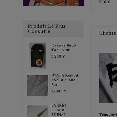
500 ¥
Produit Le Plus
Consulté
Clients
Gakuya Budo
Tabi-Noir
3 200 ¥
IWATA Keikogi
AS200-Blanc
Set
15 600 ¥
SANKEI
SUBURI
Tenugui
SHINAI