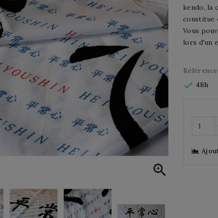
kendo, la 
constitue 
Vous pouve
lors d'un
Référence

48h
Ajou
