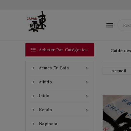


Acheter Par Catégories
Guide des 
Armes En Bois

Accueil
Aikido

Iaido

Kendo

Naginata