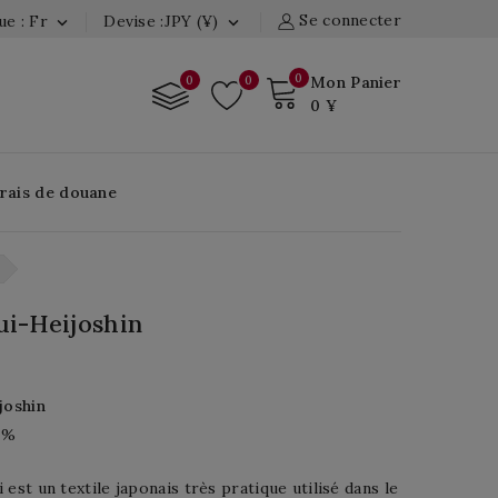
Se connecter
e : Fr
Devise :JPY (¥)


0
0
0
Mon Panier
0 ¥
Frais de douane
i-Heijoshin
joshin
0%
 est un textile japonais très pratique utilisé dans le