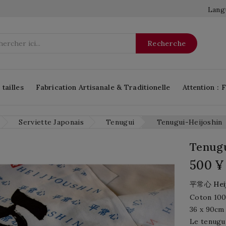
Langu
Recherche
tailles
Fabrication Artisanale & Traditionelle
Attention : 
Serviette Japonais
Tenugui
Tenugui-Heijoshin
Tenugu
500 ¥
Hei
平常心
Coton 10
36 x 90cm
Le tenugui