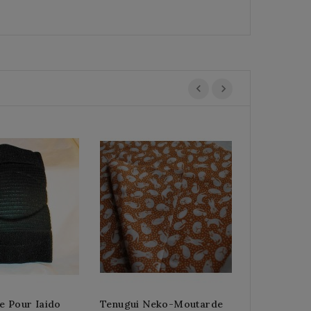
Tenugui 10 
Santé
500 ¥
e Pour Iaido
Tenugui Neko-Moutarde