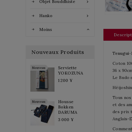
Objet Bouddhiste

Hanko

Moins

Descript
Nouveaux Produits
Tenugui-
Coton 1
Serviette
Nouveau
36 x 90c
YOKOZUNA
Le Budo e
1 200 ¥
Héijoshin
Tous nos 
Housse
Nouveau
et des am
Bokken
des prix 
DARUMA
Anglais-E
3 000 ¥
Comment 