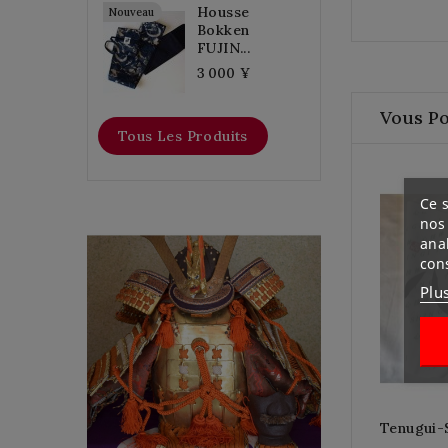
Housse
Nouveau
Bokken
FUJIN...
3 000 ¥
Vous Po
Tous Les Produits
Ce s
nos 
ana
YOROI KABUTO
con
Plu
Une Armure japonais de
l’époque de debout
SHOWA en 8 (en 1933) de
Tenugui-S
la maison TERAI