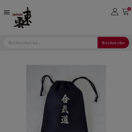
0

Recherche