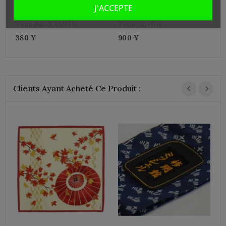
J'ACCEPTE
Tenugui-KAMON
Tenugui-Do
380 ¥
900 ¥
Clients Ayant Acheté Ce Produit :
C
2
5