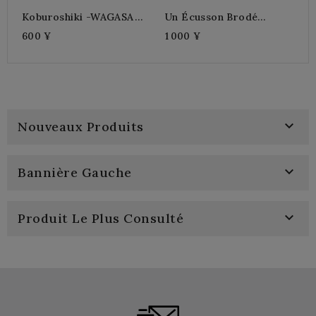
Koburoshiki -WAGASA
Un Écusson Brodé
KOYO
Personnalisé
600 ¥
1 000 ¥

Nouveaux Produits

Bannière Gauche

Produit Le Plus Consulté