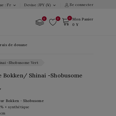
Se connecter
e : Fr
Devise :JPY (¥)


0
0
0
Mon Panier
0 ¥
Frais de douane
nai -shobusome Vert
e Bokken/ Shinai -shobusome
¥
our Bokken - Shobusome
% + synthétique
0cm