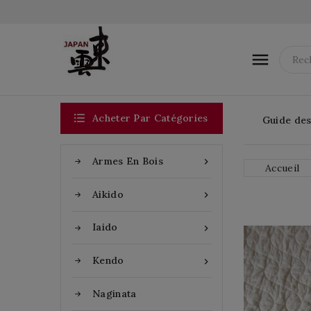


Acheter Par Catégories
Guide des 
Armes En Bois

Accueil
Aikido

Iaido

Kendo

Naginata