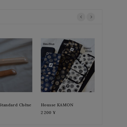
Protéction 
1 400 ¥
Standard Chêne
Housse KAMON
2 200 ¥