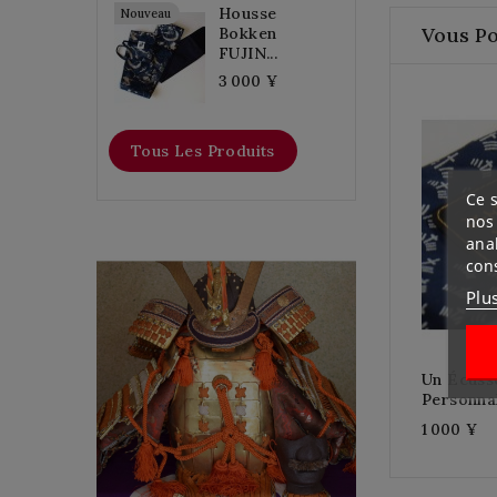
Housse
Nouveau
Vous Po
Bokken
FUJIN...
3 000 ¥
Tous Les Produits
Ce s
nos 
ana
con
YOROI KABUTO
Plu
Un Écuss
Personna
Une Armure japonais de
1 000 ¥
l’époque de debout
SHOWA en 8 (en 1933) de
la maison TERAI