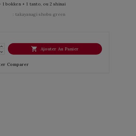
+ 1 bokken + 1 tanto, ou 2 shinai
: takayanagi shobu green

Ajouter Au Panier
ter Comparer