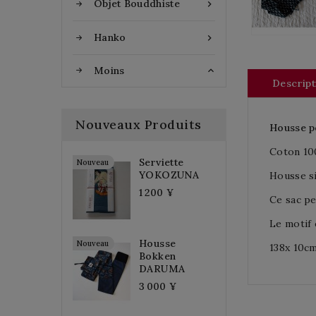
Objet Bouddhiste

Hanko

Moins

Descript
Nouveaux Produits
Housse p
Coton 10
Serviette
Nouveau
YOKOZUNA
Housse si
1 200 ¥
Ce sac pe
Le motif 
Housse
Nouveau
138x 10c
Bokken
DARUMA
3 000 ¥