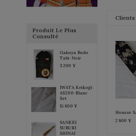
Clients
Produit Le Plus
Consulté
Gakuya Budo
Tabi-Noir
3 200 ¥
IWATA Keikogi
AS200-Blanc
Set
15 600 ¥
Housse S
2 800 ¥
SANKEI
SUBURI
SHINAI