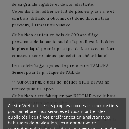
de sa grande
rigidité
et de son élasticité
.
Cependant,
le néflier se fait de
plus en plus rare et
son bois,
difficile à obtenir,
est donc devenu
très
précieux,
à l'instar du
Sunuke
.
Ce bokken est fait en bois de
300
ans d'âge
prov
enant de la partie
sud du Japon
.Il est le bokken
le plus adapté pour la
pratique de
kata
avec un fort
contact
,
encore mieux que
celui en
chêne blanc
!
Le modèle Yagyu ryu est le préféré de TAMURA
Sensei pour la pratique de l'Aikido.
**
*Aujourd'hui,le bois de néflier (HON BIWA) ne
trouve plus au Japon.
Ce bokken a été fabriquer par NIDOME avec le bois
de camélia très haut qualité.
Ce site Web utilise ses propres cookies et ceux de tiers
pour améliorer nos services et vous montrer des
Ce camelia aussi, le bois est plus de 300ans.
publicités liées à vos préférences en analysant vos
Le prix de bois de néflier et camélia sont pareille, la
habitudes de navigation. Pour donner votre
qualité aussi sont autant.
consentement à son utilisation, appuyez sur le bouton