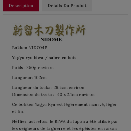
Description
Détails Du Produit
Bokken NIDOME
Yagyu ryu biwa / sabre en bois
Poids : 350g environ
Longueur: 102cm
Longueur du tsuka : 26.5cm environ
Dimension du tsuka : 3.0 x 2.1cm environ
Ce bokken Yagyu
Ryu
est
légèrement incurvé
,
léger
et fin
.
Néflier
: autrefois,
le
BIWA
du Japon
a été utilisé par
les seigneurs de la guerre
et
les épéistes
en raison