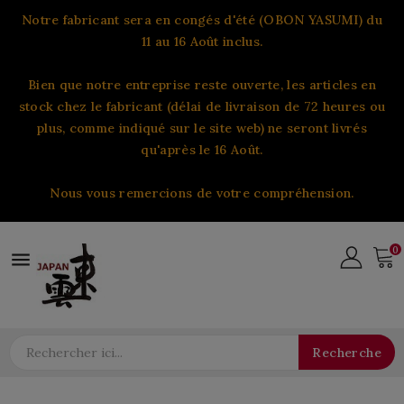
Notre fabricant sera en congés d'été (OBON YASUMI) du
11 au 16 Août inclus.
Bien que notre entreprise reste ouverte, les articles en
stock chez le fabricant (délai de livraison de 72 heures ou
plus, comme indiqué sur le site web) ne seront livrés
qu'après le 16 Août.
Nous vous remercions de votre compréhension.
0

Recherche