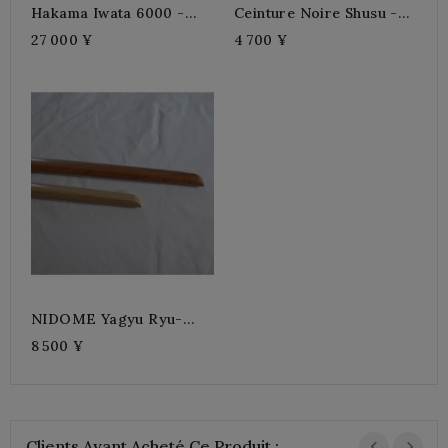
Hakama Iwata 6000 -
Ceinture Noire Shusu -
Indigo 4H
Iwata
27 000 ¥
4 700 ¥
NIDOME Yagyu Ryu-
Chêne
8 500 ¥
Clients Ayant Acheté Ce Produit :