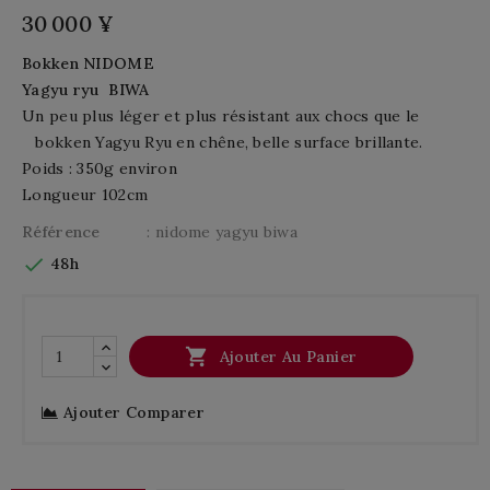
30 000 ¥
Bokken NIDOME
Yagyu ryu BIWA
U
n peu
plus léger et plus
résistant aux chocs
que
le
bokken
Yagyu
Ryu
en
chêne
,
belle
surface brillante
.
Poids : 350g environ
Longueur 102cm
Référence
: nidome yagyu biwa

48h

Ajouter Au Panier
Ajouter Comparer