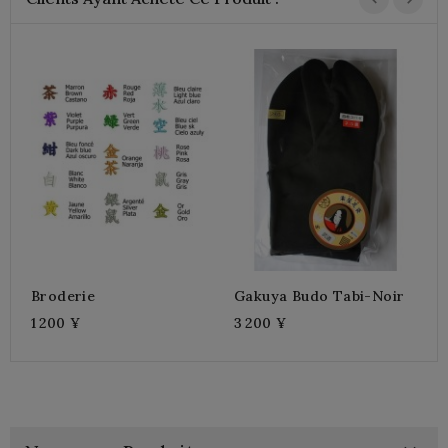
H
7
Broderie
Gakuya Budo Tabi-Noir
1 200 ¥
3 200 ¥