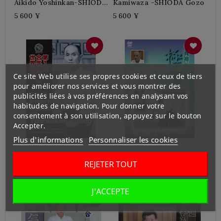
Aikido Yoshinkan-SHIODA
Kamiwaza -SHIODA Gozo
Gozo
5 600 ¥
5 600 ¥
Ce site Web utilise ses propres cookies et ceux de tiers
pour améliorer nos services et vous montrer des
publicités liées à vos préférences en analysant vos
habitudes de navigation. Pour donner votre
consentement à son utilisation, appuyez sur le bouton
Accepter.
Plus d'informations
Personnaliser les cookies
Aikido Yoshinkan
Yoshinkan Aikido Gokui-
REJETER TOUT
Sekaitaikai
SHIODA Yasuhisa
5 600 ¥
5 600 ¥
J'ACCEPTE