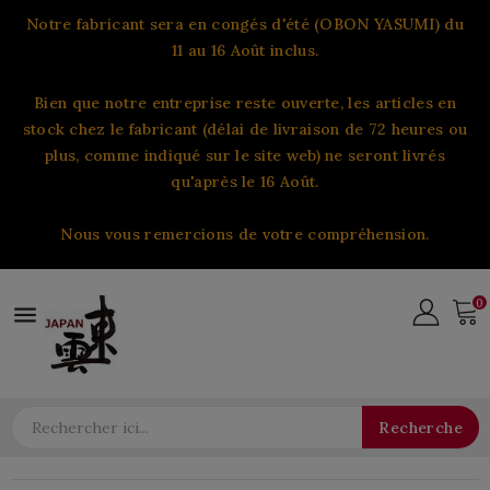
Notre fabricant sera en congés d'été (OBON YASUMI) du
11 au 16 Août inclus.
Bien que notre entreprise reste ouverte, les articles en
stock chez le fabricant (délai de livraison de 72 heures ou
plus, comme indiqué sur le site web) ne seront livrés
qu'après le 16 Août.
Nous vous remercions de votre compréhension.
0

Recherche